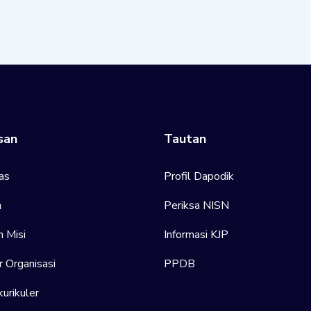
san
Tautan
as
Profil Dapodik
h
Periksa NISN
n Misi
Informasi KJP
r Organisasi
PPDB
urikuler