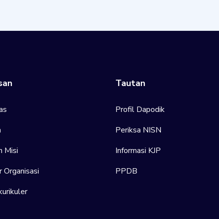
san
Tautan
as
Profil Dapodik
h
Periksa NISN
n Misi
Informasi KJP
r Organisasi
PPDB
urikuler