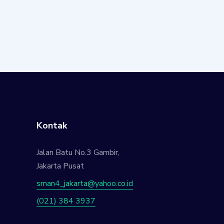
Kontak
Jalan Batu No.3 Gambir,
Jakarta Pusat
sman4_jakarta@yahoo.co.id
(021) 384 3937