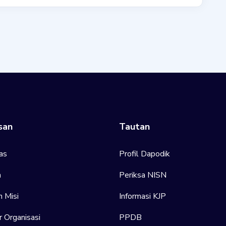
san
Tautan
as
Profil Dapodik
h
Periksa NISN
n Misi
Informasi KJP
r Organisasi
PPDB